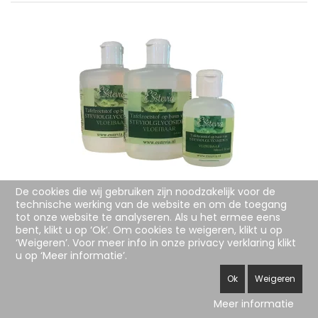
Aanbieding: 2 flesjes ESstevia vloeibaar
De cookies die wij gebruiken zijn noodzakelijk voor de
technische werking van de website en om de toegang
90 ml + 1 x 30 ml
tot onze website te analyseren. Als u het ermee eens
bent, klikt u op ‘Ok’. Om cookies te weigeren, klikt u op
‘Weigeren’. Voor meer info in onze privacy verklaring klikt
€33,56
u op ‘Meer informatie’.
Ok
Weigeren
Bestellen
Meer informatie