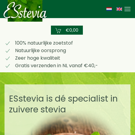
Skip
to
main
€0,00
content
100% natuurlijke zoetstof
Natuurlijke oorsprong
Zeer hoge kwaliteit
Gratis verzenden in NL vanaf €40,-
ESstevia is dé specialist in
zuivere stevia