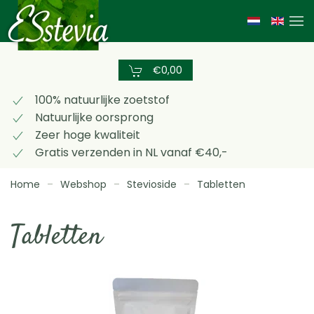
Skip
to
main
€0,00
content
100% natuurlijke zoetstof
Natuurlijke oorsprong
Zeer hoge kwaliteit
Gratis verzenden in NL vanaf €40,-
Home
Webshop
Stevioside
Tabletten
Tabletten