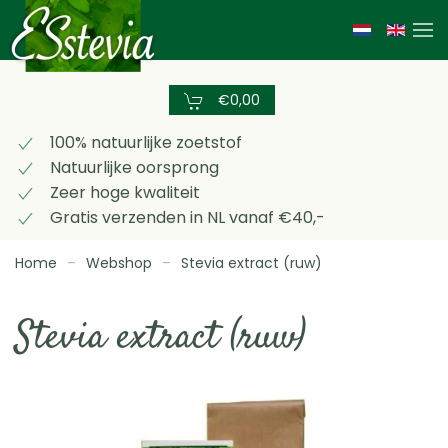
Skip
to
main
€0,00
content
100% natuurlijke zoetstof
Natuurlijke oorsprong
Zeer hoge kwaliteit
Gratis verzenden in NL vanaf €40,-
Home
Webshop
Stevia extract (ruw)
Stevia extract (ruw)