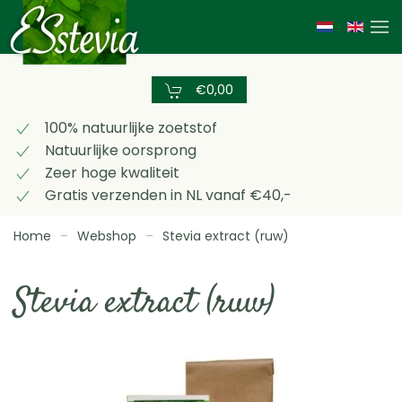
Skip
to
main
€0,00
content
100% natuurlijke zoetstof
Natuurlijke oorsprong
Zeer hoge kwaliteit
Gratis verzenden in NL vanaf €40,-
Home
Webshop
Stevia extract (ruw)
Stevia extract (ruw)