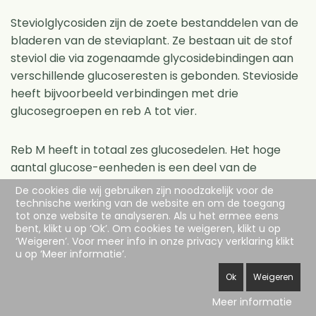
Steviolglycosiden zijn de zoete bestanddelen van de
bladeren van de steviaplant. Ze bestaan ​​uit de stof
steviol die via zogenaamde glycosidebindingen aan
verschillende glucoseresten is gebonden. Stevioside
heeft bijvoorbeeld verbindingen met drie
glucosegroepen en reb A tot vier.
Reb M heeft in totaal zes glucosedelen. Het hoge
aantal glucose-eenheden is een deel van de
verklaring van de goede smaak van reb M. Studies
De cookies die wij gebruiken zijn noodzakelijk voor de
tonen aan dat meer glucose-eenheden meer
technische werking van de website en om de toegang
tot onze website te analyseren. Als u het ermee eens
zoetheid en minder bitterheid produceren.
bent, klikt u op ‘Ok’. Om cookies te weigeren, klikt u op
‘Weigeren’. Voor meer info in onze privacy verklaring klikt
u op ‘Meer informatie’.
ESstevia levert steviolglycosiden zuiver in
poedervorm of als oplossing in water. Het zuivere
Ok
Weigeren
poeder is geweldig zoet ( ongeveer 300 x zoeter dan
Meer informatie
suiker) en geschikt voor het zoeten van warme en